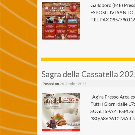
Gallodoro (ME) Pres
ESPOSITIVI SANTO 
TEL-FAX 095/790116
Sagra della Cassatella 20
Posted on
28 Ottobre 2025
Agira Presso Area es
Tutti i Giorni dalle 
SUGLI SPAZI ESPOS
380/6863610 MAIL i