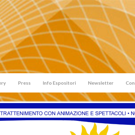
ery
Press
Info Espositori
Newsletter
Con