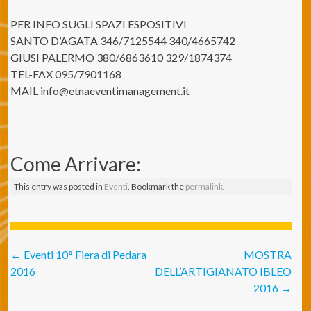
PER INFO SUGLI SPAZI ESPOSITIVI
SANTO D’AGATA 346/7125544 340/4665742
GIUSI PALERMO 380/6863610 329/1874374
TEL-FAX 095/7901168
MAIL info@etnaeventimanagement.
it
Come Arrivare:
This entry was posted in
Eventi
. Bookmark the
permalink
.
Post navigation
←
Eventi 10° Fiera di Pedara
MOSTRA
2016
DELL’ARTIGIANATO IBLEO
2016
→